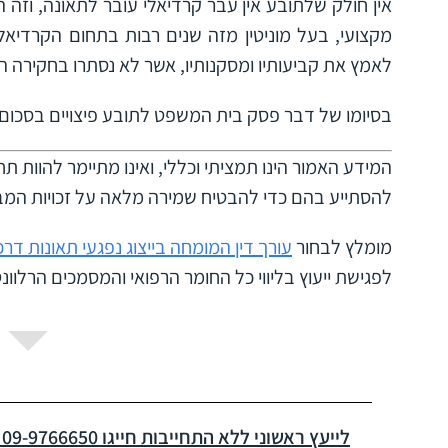
אין חולק שלתובע אין עבר קרדיאלי עובר לתאונה, וזה
מקצועי, בעל מוניטין מזה שנים רבות בתחום הקרדיא
לאמץ את קביעותיו ומסקנותיו, אשר לא נסתרו בחקירה ה
בסיומו של דבר פסק בית המשפט לתובע פיצויים בסכום של מעל 0
המידע האמור הינו תמציתי וכללי, ואינו מתיימר להוות תח
להסתייע בהם כדי להבטיח שמירה מלאה על זכויות המבוט
מומלץ לבחור
עורך דין המומחה בייצוג נפגעי תאונות דרכ
לפגישת ייעוץ בליווי כל החומר הרפואי והמסמכים הרלוונט
לייעץ ראשוני ללא התחייבות חייגו 09-9766650 או השאירו פרטים ונחזור אליכם בהקדם