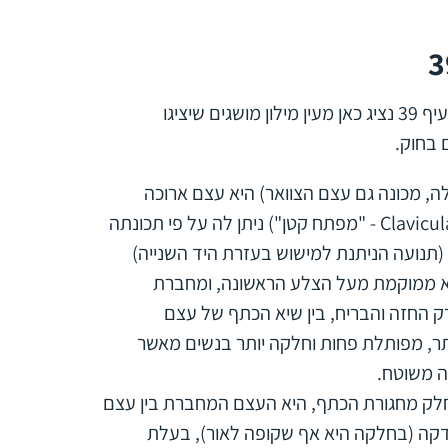
על מנת להבין טוב יותר את מכלול המונחים המוזכרים בסעיף 39 נציג כאן מעין מילון מושגים שיציגו
 בחוק.
 הבריח (TA: Clavicula. קלביקולה, מכונה גם עצם הצוואר) היא עצם ארוכה
המהווה חלק מחגורת הכתף. שמה העברי והלטיני (Clavicula - "מפתח קטן") ניתן לה על פי תכונתה
(תנועה הניתנת למישוש בעזרת היד השנייה)
יא ממוקמת מעל הצלע הראשונה, ומחברת
 החזה והבריח, בין שיא הכתף של עצם
ר, מפותלת פחות וחלקה יותר בנשים מאשר
ה משוטח.
השכם (TA: Scapula) המהווה חלק מחגורת הכתף, היא העצם המחברת בין עצם
קה (בחלקה היא אף שקופה לאור), בעלת