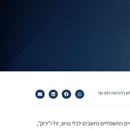
ם החשמליים נחשבים לכלי נגיש, זול ו"ירוק",