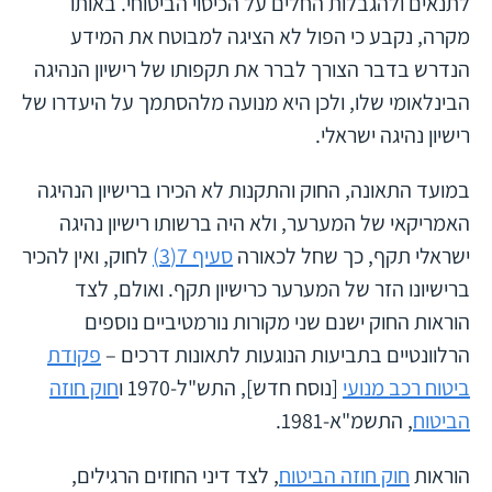
לתנאים ולהגבלות החלים על הכיסוי הביטוחי. באותו
מקרה, נקבע כי הפול לא הציגה למבוטח את המידע
הנדרש בדבר הצורך לברר את תקפותו של רישיון הנהיגה
הבינלאומי שלו, ולכן היא מנועה מלהסתמך על היעדרו של
רישיון נהיגה ישראלי.
במועד התאונה, החוק והתקנות לא הכירו ברישיון הנהיגה
האמריקאי של המערער, ולא היה ברשותו רישיון נהיגה
ישראלי תקף, כך שחל לכאורה
סעיף 7(3)
לחוק, ואין להכיר
ברישיונו הזר של המערער כרישיון תקף. ואולם, לצד
הוראות החוק ישנם שני מקורות נורמטיביים נוספים
הרלוונטיים בתביעות הנוגעות לתאונות דרכים –
פקודת
ביטוח רכב מנועי
[נוסח חדש], התש"ל-1970 ו
חוק חוזה
הביטוח
, התשמ"א-1981.
הוראות
חוק חוזה הביטוח
, לצד דיני החוזים הרגילים,